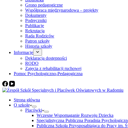
Grono pedagogiczne
Współpraca międzynarodowa – projekty
Dokumenty
Podręczniki
Publikacje
Rekrutacja
Rada Rodziców
Patron szkoły
Historia szkoły
Informacje
Deklaracja dostępności
RODO
Zajęcia z rehabilitacji ruchowej
Pomoc Psychologiczno-Pedagogiczna
Strona główna
O szkole
Placówki
Wczesne Wspomaganie Rozwoju Dziecka
Specjalistyczna Publiczna Poradnia Psychologic
Publiczna Szkoła Przysposabiająca do Pracy im. Ś