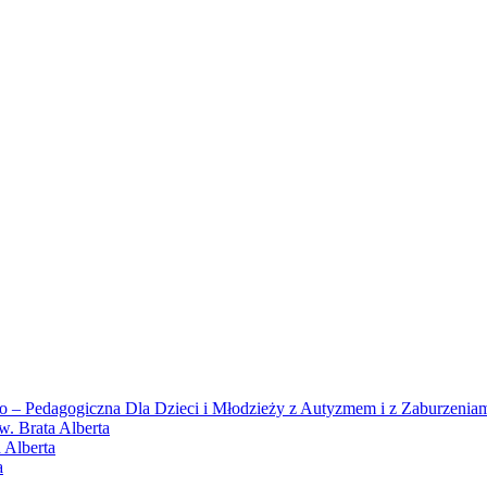
zno – Pedagogiczna Dla Dzieci i Młodzieży z Autyzmem i z Zaburzeni
w. Brata Alberta
 Alberta
a