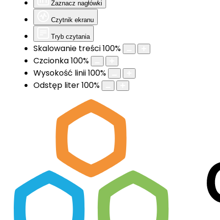
Zaznacz nagłówki
Czytnik ekranu
Tryb czytania
Skalowanie treści
100
%
Czcionka
100
%
Wysokość linii
100
%
Odstęp liter
100
%