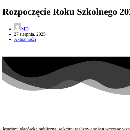
Rozpoczęcie Roku Szkolnego 20
MD
27 sierpnia, 2025
Aktualności
Jesteśmy placówką publiczną, w której realizowane jest wczesne wsp