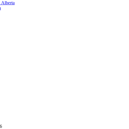
 Alberta
a
6