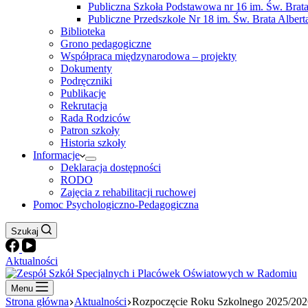
Publiczna Szkoła Podstawowa nr 16 im. Św. Brata
Publiczne Przedszkole Nr 18 im. Św. Brata Albert
Biblioteka
Grono pedagogiczne
Współpraca międzynarodowa – projekty
Dokumenty
Podręczniki
Publikacje
Rekrutacja
Rada Rodziców
Patron szkoły
Historia szkoły
Informacje
Deklaracja dostępności
RODO
Zajęcia z rehabilitacji ruchowej
Pomoc Psychologiczno-Pedagogiczna
Szukaj
Aktualności
Menu
Strona główna
Aktualności
Rozpoczęcie Roku Szkolnego 2025/202