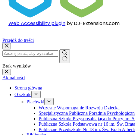
Web Accessibility plugin
by DJ-Extensions.com
Przejdź do treści
Brak wyników
Aktualności
Strona główna
O szkole
Placówki
Wczesne Wspomaganie Rozwoju Dziecka
Specjalistyczna Publiczna Poradnia Psychologic
Publiczna Szkoła Przysposabiająca do Pracy im. Ś
Publiczna Szkoła Podstawowa nr 16 im. Św. Brata
Publiczne Przedszkole Nr 18 im. Św. Brata Albert
Biblioteka