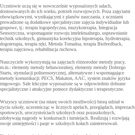
Uczniowie uczą się w nowocześnie wyposażonych salach,
dostosowanych do ich wieku, potrzeb rozwojowych. Poza zajęciami
obowiązkowymi, wynikającymi z planów nauczania, z uczniami
prowadzone są dodatkowe specjalistyczne zajęcia indywidualne lub
grupowe, tj.: terapia logopedyczna, muzykoterapia, Integracja
Sensoryczna, wspomaganie rozwoju intelektualnego, usprawnianie
technik szkolnych, gimnastyka korekcyjna hipoterapia, hydroterapia,
dogoterapia, terapia ręki, Metoda Tomatisa, terapia Biofeedback,
terapia zajęciowa, rehabilitacja ruchowa.
Nauczyciele wykorzystują na zajęciach różnorodne metody pracy,
m.in.: elementy metody behawioralnej, elementy metody Dobrego
Startu, stymulacji polisensorycznej, alternatywne i wspomagające
metody komunikacji: PECS, Makaton, AAC, system znaków języka
migowego. Sale lekcyjne wyposażone są w odpowiednio dobrane
specjalistyczne i atrakcyjne pomoce dydaktyczne i terapeutyczne.
Wszyscy uczniowie (na miarę swoich możliwości) biorą udział w
życiu szkoły, uczestnicząc w licznych apelach, przeglądach, imprezach
sportowych, uroczystościach szkolnych oraz pozaszkolnych,
zdobywają nagrody w konkursach i turniejach. Realizują i rozwijają
swoje umiejętności i pasje w szkolnych kołach zainteresowań.