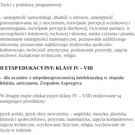
Treści z podstawy programowej:
– umiejętność samoobsługi, dbałość o zdrowie, umiejętność
porozumiewania się z otoczeniem, rozwijanie percepcji wzrokowej i
spostrzegania, rozwijanie percepcji słuchowej, ćwiczenia pamięci, w
szczególności dotykowej, ruchowej i słownej, nauka czytania i pisania,
elementarne umiejętności matematyczne, poznawanie najbliższego
otoczenia, poznawanie najbliższego środowiska społeczno-
kulturowego, twórczość artystyczna, poznawanie przyrody, zajęcia
ruchowe, kształcenie techniczne, religia.
II ETAP EDUKACYJNY: KLASY IV – VIII
– dla uczniów z niepełnosprawnością intelektualną w stopniu
lekkim, autyzmem, Zespołem Aspergera
W drugim etapie edukacyjnym (klasy IV – VIII) realizowane są
następujące przedmioty:
język polski, język obcy nowożytny – angielski, muzyka, plastyka,
historia i społeczeństwo, przyroda, matematyka, zajęcia komputerowe,
zajęcia techniczne, wychowanie fizyczne, religia, wychowanie do
życia w rodzinie.