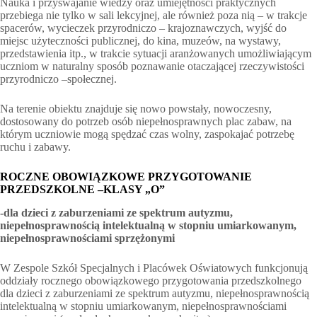
Nauka i przyswajanie wiedzy oraz umiejętności praktycznych
przebiega nie tylko w sali lekcyjnej, ale również poza nią – w trakcje
spacerów, wycieczek przyrodniczo – krajoznawczych, wyjść do
miejsc użyteczności publicznej, do kina, muzeów, na wystawy,
przedstawienia itp., w trakcie sytuacji aranżowanych umożliwiającym
uczniom w naturalny sposób poznawanie otaczającej rzeczywistości
przyrodniczo –społecznej.
Na terenie obiektu znajduje się nowo powstały, nowoczesny,
dostosowany do potrzeb osób niepełnosprawnych plac zabaw, na
którym uczniowie mogą spędzać czas wolny, zaspokajać potrzebę
ruchu i zabawy.
ROCZNE OBOWIĄZKOWE PRZYGOTOWANIE
PRZEDSZKOLNE –KLASY „O”
-dla dzieci z zaburzeniami ze spektrum autyzmu,
niepełnosprawnością intelektualną w stopniu umiarkowanym,
niepełnosprawnościami sprzężonymi
W Zespole Szkół Specjalnych i Placówek Oświatowych funkcjonują
oddziały rocznego obowiązkowego przygotowania przedszkolnego
dla dzieci z zaburzeniami ze spektrum autyzmu, niepełnosprawnością
intelektualną w stopniu umiarkowanym, niepełnosprawnościami