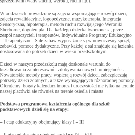
sprzężonymi (wady słuchu, wzroku, ruchu itp.).
W oddziałach prowadzone są zajęcia wspomagające rozwój dzieci,
zajęcia rewalidacyjne, logopedyczne, muzykoterapia, Integracja
Sensoryczna, hipoterapia, metoda ruchu rozwijającego Weroniki
Sherborne, dogoterapia. Dla każdego dziecka tworzone są, przez
zespół nauczycieli i terapeutów, Indywidualne Programy Edukacyjno
– Terapeutyczne. Sale zabaw wyposażone są w nowoczesny sprzęt,
zabawki, pomoce dydaktyczne. Przy każdej z sal znajduje się łazienka
dostosowana do potrzeb dzieci w wieku przedszkolnym.
Dzieci w naszym przedszkolu mają doskonałe warunki do
kształtowania zainteresowań i zdobywania nowych umiejętności.
Nowatorskie metody pracy, wspierają rozwój dzieci, zabezpieczają
potrzeby dzieci zdolnych, a także wymagających różnorodnej pomocy.
Oferujemy bogaty kalendarz imprez i uroczystości nie tylko na terenie
naszej placówki ale również na terenie osiedla i miasta.
Podstawa programowa kształcenia ogólnego dla szkół
podstawowych dzieli się na etapy:
– I etap edukacyjny obejmujący klasy I – III
– II etap edukacyjny obejmujący klasy IV – VIII.